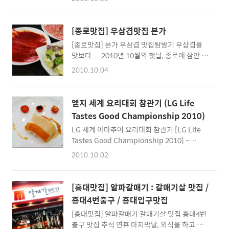
워질때면 항상 일본식 라면이 생각이 나던데...
인 것 같습니다. 뉴욕처럼 테이크아웃도 된다니
종로에 나갔을때 생각이 나서 들러봤습니다. 전
매우 색다르죠 ^^ 자장면이 없다고 들었는데...
에도 한번 가본적이 있는 일본라면집인데 맛있
최근에 생겼나 보네요 ^^ 뉴욕 차이나타운 중화
[종로맛집] 우삼겹맛집 본가
었던 기억이 나서 다시 가보게 됬죠 ^^ 겐조라
요리를 맛볼 수 있는 곳이니 만큼 이곳에 방문하
[종로맛집] 본가 우삼겹 맛집탐방기 우삽겹을
멘이라는 곳인데 아마 한번쯤 들어보시지 않았
신 많은 분들..
맛보다.... 2010년 10월의 첫날, 종로에 잠깐 나
을까 싶습니다. - 위치는 바로 이곳... 1호선 종
가봤습니다. ^^ 청계천 거리를 걸으니 하이서울
각역에서 4번출구 근처 - - 일본라멘집 분위기
2010.10.04
페스티벌 때문에 준비가 한창이더군요. 지금은
가 나는 이곳... 인테리어 장식도 특별한 곳이다.
아마 청계천 일대가 화려하게 변신해 있을 것 같
- - 일본어로 쓰여져 있는데... - - 메뉴가 쓰여있
습니다. ^^ (사진전도 있던데 한번 구경해보러
는 것 같기도 하고... 장식인 것 같기도 하고 ^^ -
엘지 세계 요리대회 참관기 (LG Life
나서 보세요 ^^) 이 날은 이리저리 걷기 좋은 날
- 부담없이 일본라멘을 맛보고 가기 좋은 곳이
Tastes Good Championship 2010)
이었는데... 문득 우삼겹으로 유명한 본가 맛집
다. - - 항상 이곳에 오면 무당벌래..
LG 세계 아마추어 요리대회 참관기 [LG Life
을 가볼까 하는 생각에 들러봤습니다. ^^ 종로
Tastes Good Championship 2010] ~
에는 워냑 전통이 있는 맛집들도 많아서 결정하
World on your Table ~ - 세계 요리대회라...
기 참 힘들더군요. - 장소는 A로 표시된 곳... 종
2010.10.02
이름만 들어도 두근두근 하지 않은가...? -
각 4번출구에서 걸으면 찾기 쉬울까...? - 마침
2010월 9월 29일... LG Life Tastes good 세
저녁시간이라서 그런지 사람들이 몰려드는 시
계 요리대회에 다녀왔습니다. ^^ 저는 요리는
간이더군요. ^^ 사진찍기에는 매우 불편한 자리
[홍대맛집] 알파갈매기 : 갈매기살 맛집 /
잘 못하지만 평소에 관심은 많은 편이었고.. ^^
에 앉아서 조금 힘들었습니다. 이 곳은 손님..
홍대4번출구 / 홍대입구맛집
세계각국의 아마추어 요리사들이 자신있는 대
[홍대맛집] 알파갈매기 갈매기살 맛집 홍대4번
표요리로 승부하는 대회가 있다니 신기했습니
출구 맛집 추석 연휴 마지막날, 외식을 하고 싶
다. 이런 국제적인 행사에 가볼 수 있는 기회도