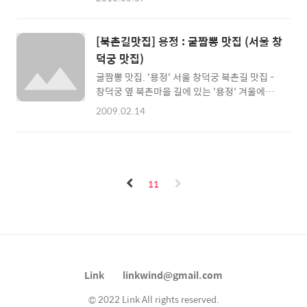
니다. ^^; 언젠가 다시 한번 지인과 찾아가 먹고
오른편에 나온다 ^^ (미스터피자 다음) - 며칠전
싶네요 ^^; 지하철 2호선 삼성역 5번출구로 나
평소 학교다닐때 자주 가던 대학로에 있는 피자
와서 현대백화점을 끼고 우회전 하여 200m 직
헛에 다녀왔습니다. ^^; 전 피자헛은 한국에서
[북촌길맛집] 용정 : 굴짬뽕 맛집 (서울 창
진하시면 Seven L..
처음이군요 ^^, 아 그러고 보니 아주아주 어렸을
덕궁 맛집)
때 (유치원때인가) 한먹 먹어본 이후로 한국에
굴짬뽕 맛집. '용정' 서울 창덕궁 북촌길 맛집 -
서 피자헛을 갈 기회가 없었던것 같습니다. ^^
창덕궁 옆 북촌마을 길에 있는 '용정' 겨울에는
이번에는 마침 시식권이 생겨서 샐러드바에서
굴짬뽕 특선요리를 한다 - 겨울철에 별미인 굴
실컷 샐러드도 즐길겸 가족을 이끌고 제일 만만
2009.02.14
짬뽕을 맛있게 한다는 곳이 있어서 다녀왔습니
한 대학로로 갔죠 ^^, 대학로 피자헛은 혜화역에
다. 북촌길에서는 제일 유명한 중국집이라고 하
서 1번출구로 나와서 조금 걷다보면 오른쪽에
는데 예전부터 맛집으로 여러매체에서 방영이
위치해 있습니다. ^^^ 아무튼, 메인이라고 할 수
된 모양이네요 ^^; 사실 이렇게 맛있다는 곳에
있는 '더 스페셜 피자'는... 시식권을 신..
소문을 듣고 가면 기대만 못할때가 많은데 그래
11
도 처음 먹어본 굴짬뽕 맛이 꽤 맛있었습니다.
이 곳은 생각보다 인터넷에서 소개가 된것 같진
않네요... Myfriday에서 나온 북촌길 맛집 지도
가 있길레 가져와봤습니다. 북촌길은 예전부터
맛집이 많아서 다 소개하기 어려울 정도라고 말
해지던 곳입니다. ^^; - 창덕궁 왼편으로 난 북
Link
linkwind@gmail.com
촌길에 바로 보이는 중국집입니다. - - 겨울철에
만 먹을 ..
© 2022 Link All rights reserved.