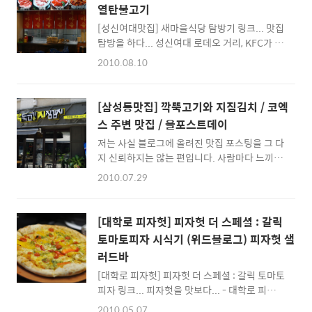
주시더군요 ^^ 나중에 한번 가볼까 라고 생각했
원이니... ㅜㅠ 3인분을 시켜서 10만원돈이 넘
열탄불고기
었는데... 그 이후로도 명동에 가게될때면 사람
네요... ㅜㅠ;;..
[성신여대맛집] 새마을식당 탐방기 링크... 맛집
들이 너무 많아서 한번도 가볼 기회가 없습니다.
탐방을 하다... 성신여대 로데오 거리, KFC가 보
성격상 사람들이 많이 몰리는 맛집을 싫어해
이는 골목에 위치한 새마을식당에 다녀왔습니
서... 주말에 가면 정말 고생할 것 같아 어제 시
2010.08.10
다. ^^ 열탄불고기가 맛있는 곳이라 해서 가봤
간을 내서 다녀왔습니다. (어제 같은 평일에도
는데 정말 맛있더군요 ^^ 매운 고기를 좋아하는
사람이 많더군요.. ^^ 역시 음식점은 사람들이
분이라면 꼭 한번 드셔볼만한 메뉴인 것 같습니
많이 몰리는 곳에 있어야 하나 봅니다.) - 4호선
[삼성동맛집] 깍뚝고기와 지짐김치 / 코엑
다. ^^; (성신여대 1번출구 로데오 패션거리를
명동역, 7번 또는 8번출구에서 내려가면서 찾으
스 주변 맛집 / 올포스트데이
걷다가 KFC가 보이는 골목 맞은편에 있습니다.
시..
저는 사실 블로그에 올려진 맛집 포스팅을 그 다
^^) 성신여대는... 한번도 가본적이 없는것 같네
지 신뢰하지는 않는 편입니다. 사람마다 느끼는
요 ^^; 친구는 몇명 있었는데... 이곳에 도착하면
맛이 다르고, 블로그에 올려진 맛집 포스팅 자료
항상 작은 명동이라는 생각이 들 정도로 상점들
2010.07.29
는 대부분 자신이 다녀온 레스토랑이나 음식점
이 많고 거리에 사람들도 많아 번화해 보입니다.
체험기에 불과하고 진짜 '맛집'이라고 부를수
^^; 이 거리를 성신여대 로데오거리라고 하던데
있는 곳을 드물수 밖에 없으니까요 ^^ (가는 곳
^^; '로데오거리'라는 명칭이 궁금해서 검색을
[대학로 피자헛] 피자헛 더 스페셜 : 갈릭
마다 맛집일 수는 없잖아요^^) 그런데 이번에
해보니, 미국 LA에 있는 '로데오 드..
토마토피자 시식기 (위드블로그) 피자헛 샐
찾아가 잔뜩 먹고 오게된 '깍둑고기와 지짐김
러드바
치'라는 곳은 새로운 메뉴를 개발한 곳이기도 하
도, 별미라고 느낄정도로 정말 맛있게 먹고 온
[대학로 피자헛] 피자헛 더 스페셜 : 갈릭 토마토
곳이라 꼭 한번쯤 추천해드리고 싶어서 '맛
피자 링크... 피자헛을 맛보다... - 대학로 피자
집'이라는 제목을 붙이기에 합당하고 생각했습
헛, 혜화역 1번 출구에서 앞으로 조금 걸어가면
2010.05.07