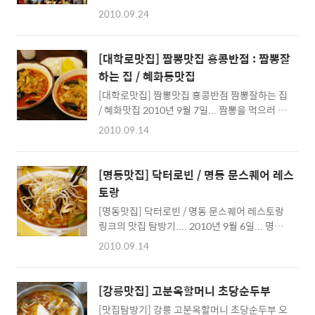
어 갈매기살을 먹으러 갔습니다. ^^; 전에 한번
좀처럼 없는데 정말 멋진 이벤트였죠. ^^ 식객
2010.09.24
가본 홍대에 있는 알파갈매기집에 다시 갔는데
이라는 영화을 재밌게 보신 분들이라면 요리대
이 날은 사람들이 많아서 10분정도 기다릴정도
회가 얼마나 흥미진진한지 알고 계실 것 같습니
였습니다. ^^ 이곳은 갈매기살이 양념에 잘 숙
다. 이름만 들어도 세계적으로 유명한(저는 잘
[대학로맛집] 짬뽕맛집 홍콩반점 : 짬뽕잘
성되어 나와 맛이 좋기 때문에 혹 갈매기살을 좋
모르지만) 요리사..
하는 집 / 혜화동맛집
아하시는 분들이라면 한번 쯤 추천해드리고 싶
[대학로맛집] 짬뽕맛집 홍콩반점 짬뽕잘하는 집
습니다. ^^; 2호선 홍대입구 4번출구로 나와서
/ 혜화맛집 2010년 9월 7일... 짬뽕을 먹으러 평
바로 보이는 오른쪽 골목으로 2블럭정도 내려
소 자주가던 대학로로 향했습니다. ^^ 사실 자
가면 음식점이 많이 보이는 확 트인 곳이 나옵니
2010.09.14
주가는 건 아니지만 그래도 가장 가까운 곳에 있
다. ^^ 거기서 오른편쪽에 잘 보시면 알파갈매
는 것 같아서요. ^^; 대학로에 있는 짬뽕 잘하는
기라는 곳이 있죠 ^^ 입소문을 타고 소문이 났는
집, 홍콩반점은 혜화역 1번출구로 나와서 10걸
지 손님이 많습니다. ^^; 이곳 메뉴는 갈매기살
[명동맛집] 닥터로빈 / 명동 문스퀘어 레스
음만 걸으면 바로 보이는 위치에 있습니다. ^^;
1인분이 7000원, 그리고 뼈김치가 5000원입니
토랑
2층에 있는데 꽤 눈에 띄는 곳에 있군요 ^^; - 홍
다. 갈매..
[명동맛집] 닥터로빈 / 명동 문스퀘어 레스토랑
콩반점 올라가는 계단... '짜장은 없습니다'라는
링크의 맛집 탐방기.... 2010년 9월 6일... 명동
문구가 눈에 띈다... - (실제로 이곳은 짬뽕전문
에서 잠깐 저녁식사 미팅이 있어서 모이게 되었
점이라 짜장이 없습니다 ^^) 홍콩반점은 짬뽕
2010.09.14
습니다. ^^ 친구가 인터넷에서 먹기 좋은 레스
전문점으로 유명하더군요... 짬뽕 전문점이기
토랑을 알아두었다고해서 따라갔는데 명동 눈
때문에 짜장면은 없다는 것이 매우 새롭습니다.
스퀘어에 가더군요 ^^ (명동 눈스퀘어 처음가봤
짜장면 전문점은 따로 있다는 데 얼핏들어서 이
[강릉맛집] 고분옥할머니 초당순두부
습니다.^^) Noon Square는 아시다시피 을지
름이 기억이 나질 않네요 ^^; ..
[맛집탐방기] 강릉 고분옥할머니 초당순두부 오
로입구 6번출구, 또는 명동역 6번출구에서 찾아