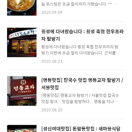
늘 포스팅은 조금 멀리까지 가봤습니다. ^^ 순
가시면 됩니다. ^^; 명동에 있는 맛집에 간다길
두부로 유명한 강원도 초당인데 전에 맛있는 점
레 고기집이나 한식 레스토랑일줄 알았는데 이
2010.09.09
심을 맛보고 왔습니다. 아는 분이 전에 이곳에서
런곳도 생각보다 괜찮더군요 ^^; 제가 개인적으
먹어보고 한번 같이 가자고 해서 따라나선 곳인
로 오기에 저렴한 곳은 아니지만 그래도 편안하
데... 혹 이곳 근처를 지나시는 분들 중 순두부찌
고 아늑한 분위기에 레스토랑이었습니다. 이곳
횡성에 다녀왔습니다 : 횡성 축협 한우프라
게를 좋아하시는 분들에게는 한번쯤 추천해보
은 카운터에서 음식을 선불로 주문하면 지정된
자 탐방기
고픈 맛집입니다. ^^ 많이 유명한 곳이라 이미
테이블로 음식을 가져다주는 방식으로 되어있
횡성에 다녀왔습니다 횡성 축협 한우프라자 탐
이곳을 다녀가신분들이 많은 것 같더군요 ^^ 어
더군요 ^^ 먼저 ..
방기 이번에 조금 멀리 다녀왔습니다. 근처를 지
느 교과서에 실려있는 '전통적인 방법으로 두부
나다 횡성까지 가게 되었는데요 ^^; 여기까지
를 만드는 법'이 바로 이곳에서 취재해간 것이라
2010.08.21
왔는데 한우를 먹고가자는 이야기가 나와서 한
고 하네요 ^^: 음식은 순두부백반 2인분과 두부
우를 먹고왔습니다. 저는 IT블로거(?)라 그 동안
찌개 2인분을 시켰습니다. ^^ 한가지 팁을 드리
맛집 포스팅은 안하려고 노력해 왔는데 ^^; 찍
자면 이곳은 두부찌개로 유명한 것 같더군요 ^^
[명동맛집] 칼국수 맛집 명동교자 탐방기 /
어온 사진을 세상에 내놓지 않고 그냥 버리기도
순두부백반은 말 그대로 두부의 맛을 볼 수 있지
서울맛집
그렇고 해서 간단하게 정리해봅니다. ^^; 이곳
만... 평소 ..
[명동맛집] 명동교자 탐방기 / 서울맛집 칼국수
이 맛있는 곳있지는 잘 모르겠네요 ^^; 주위에
맛집 링크... 맛집을 탐방하다... 명동을 지나다
도 한우 고기음식점이 많지만, 이곳이 제일 화려
보면, 유난히 사람들이 줄을 이어선 맛집을 볼
해보여 한번 먹어볼까 하고 들어오게되었습니
2010.08.20
수 있습니다. 저도 지나다니다가 '저기 왜 사람
다. 이곳은 1층에서는 고기를 판매하는 것 같더
들이 서있지' 라는 생각이 들어 쳐다보니 옆에분
군요 ^^ 2층으로 올라와야 식당이 있습니다. 주
이 칼국수로 유명한 '명동교자'라고 설명을 해
문한 메뉴는 행복모둠입니다. 1인분에 31000
[성신여대맛집] 돈암동맛집 : 새마을식당