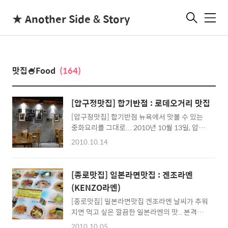
★ Another Side & Story
메
뉴
맛집🍧Food
(164)
[압구정맛집] 합기반점 : 로데오거리 맛집
[압구정맛집] 합기반점 뉴욕에서 맛볼 수 있는
중화요리를 그대로... 2010년 10월 13일, 압구
정 로데오거리에 숨겨져 있는 맛집 합기반점에
2010.10.14
다녀왔습니다. 이곳은 원래 짜장면이 없는 중국
집으로 유명했죠 ^^ (그런데 이번에 가보니 메
뉴에 짜장면이 있더군요 ^^) 아시다시피 기존의
[종로맛집] 일본라면맛집 : 겐조라멘
중국집 분위기가 아닌 멋진 카페같은 분위기라
(KENZO라멘)
데이트를 즐기기도 정말 좋은 곳입니다. ^^ 뉴
[종로맛집] 일본라면맛집 겐조라멘 날씨가 추워
욕에서 선풍적인 인기를 끌어 국내에도 들어왔
지면 먹고 싶은 깔끔한 일본라멘의 맛.. 본격적
다는데, 음식맛을 보니 압구정 로데오거리에 왔
으로 가을이 온 것 같은 날씨입니다. ^^ 약간 추
다면 꼭 한번 음식을 즐기러 가기 매우 좋은 곳
2010.10.05