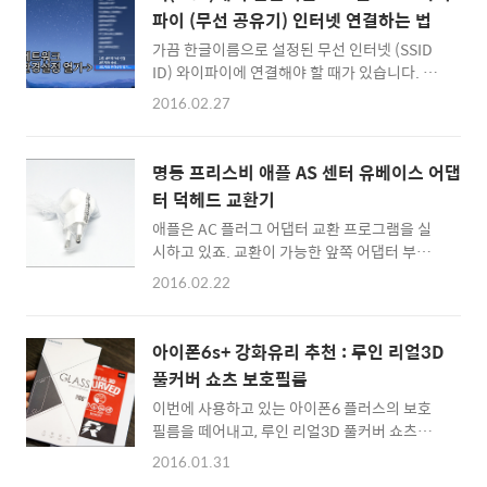
간단하게 애플 펜슬 개봉기를 사진으로만 정리
가서 '디스플레이 및 밝기'로 들어갑니다. ▲ 블
파이 (무선 공유기) 인터넷 연결하는 법
해봅니다. 저는 악필이고 그림을 잘 그리지 못해
루라이트를 차단해주는 N..
가끔 한글이름으로 설정된 무선 인터넷 (SSID
서 저보다는 다른 사람이 사용할 것 같지만 말입
ID) 와이파이에 연결해야 할 때가 있습니다. 윈
니다. :) 박스를 오픈해보면 하얀 애플 펜슬이 덩
도우 PC를 사용하면 크게 상관없지만, 맥에서
그러니 놓여 있습니다. 길다란 연필 모양의 기기
2016.02.27
는 한글 이름이 깨지기 떄문에 접속이 불가능할
가 12만원이 넘는다고 생각하면 살짝 웃음이 나
때가 많은데요. 이런 한글이름으로 된 와이파이
오죠 ^^ 뒷면은 자석 커버로 되어 있더군요. 힘
신호를 맥(Mac)에서 연결하는 방법을 알게 되
을 주어 당기면 충전을 위한 라이트닝 포트를 볼
명동 프리스비 애플 AS 센터 유베이스 어댑
어 간단하게 정리해봅니다. 맥(Mac)에서 한글
수 있습니다. 아이패드 프로에 꽂으면 블루투스
터 덕헤드 교환기
SSID 무선 와이파이 인터넷 연결하는 법 먼저
연..
애플은 AC 플러그 어댑터 교환 프로그램을 실
우측 상단에 위치한 와이파이(Wi-Fi) 무선 인터
시하고 있죠. 교환이 가능한 앞쪽 어댑터 부분을
넷 아이콘을 눌러 '네트워크 환경설정 열기'를
편하게 덕헤드(Duck head)라고 부르는데요.
클릭 합니다. (시스템 환경설정 -> 네트워크로
2016.02.22
평일에는 애플 공인 AS센터에 방문할 시간이 전
들어가도 동일한 설정 창을 볼 수 있습니다) 그
혀 없고, 드디어 토요일에 오후 2시 전에 시간을
러면 한글로 깨져있는 SSID 무선 인터넷에 연결
애플 덕헤드 어댑터를 교환해 왔습니다. 제가 방
하기 위해 아래 위치한 '도와주세요' 버튼을 클
아이폰6s+ 강화유리 추천 : 루인 리얼3D
문한 곳은 항상 들르는 명동 프리스비 3층, 유베
릭하고... ▲ 뜨는 창에서 '진단' 버튼을 누르..
풀커버 쇼츠 보호필름
이스(UBASE)입니다. 이곳은 평일에는 오후 7
이번에 사용하고 있는 아이폰6 플러스의 보호
시까지, 토요일에는 오후 2시까지 오픈되어 있
필름을 떼어내고, 루인 리얼3D 풀커버 쇼츠
습니다. 일요일은 휴무구요 :) 집에 찾아보니 사
(Schott) 강화유리로 교체했습니다. 루인 곡면
용하는 애플 제품은 많지만 어댑터 덕헤드는 3
2016.01.31
(3D) 강화유리는 그야말로 아이폰6s, 아이폰6s
개가 교체대상이더군요. 교체가 필요한 덕헤드