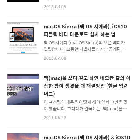
히 2016년 8월 5일 부터 한국시장에 진출했습
데요. 터치아이디 설정 및 iTunes Appstore
2016.08.05
니다. 이전에 미국 계정으로 애플 뮤직 3개월 무
옵션을 변경해 무료 앱을 다운로드 할 때는 비밀
료 프로모션을 체험해본 적이 있지만, 구글 뮤직
번호 입력 없이 다운로드 받는 방법을 소개해봅
보다 발빠르게 애플 뮤직이 한국에 상륙하니 감
니다. 비밀번호 입력 없이 앱스토어 무료 앱 다
macOS Sierra (맥 OS 시에라), iOS10
회가 새롭네요 ^^ 오늘은 애플 뮤직을 가입하는
운받는 법 : 터치아이디 App Store 끄기 ▲ 터..
퍼블릭 베타 다운로드 설치 하는 법
법, 그리고 구독 방식으로 자동갱신을 취소하는
맥 OS 시에라 (macOS Sierra)의 오픈 베타가
법을 간략하게 정리해봅니다. 애플 뮤직, 음악
열렸습니다. 그동안 개발자들에게만 공개된 디
스트리밍 국내 서비스 시작 :: 애플 뮤직 한국 공
벨로퍼 베타였다면 이제 퍼블릭 베타 (공개 베
식 사이트 바로가기 :: 일단 애플 뮤직(Appple
2016.07.08
타 테스트) 버전이 오픈된 것인데요. 아래의
Music) 아이튠즈(iTunes)나 아이폰, 그리고 안
Apple 베타 소프트웨어 프로그램에 등록하면
드로이드 스마트폰에서 공식 출시된 애플 뮤직
누구나 미리 써볼 수 있습니다. 아시다시피 베타
앱을 통에서 쉽게 가입이 가능합니다. 저는 아이
맥(mac)을 쓰다 길고 하얀 네모칸 줄의 이
(beta)라는 것은 버그가 잡히지 않는 테스트 빌
폰 '음악' 앱을 실행하니 바로 아래와 ..
상한 창이 생겼을 때 해결방법 (한글 입력
드의 소프트웨어를 뜻하니... 새로운 기능을 먼
버그)
저 써보는 것 보다 안정성을 추구하신다면 스킵
하시는 것이 좋겠습니다. ^^ Apple Public
이 포스팅의 제목을 어떻게 해야 할까 고민을 많
Beta (애플 공개 베타) 소프트웨어 프로그램 등
이 했습니다. 그러다가 결국에는 '맥(mac)을 쓰
록 페이지 :: Apple 베타 소프트웨어 프로그램
다 길고 하얀 네모칸 줄의 이상한 창이 생겼을
2016.06.29
페이지 바로가기 :: 사이트에 접속한 뒤, 사용하
때의 해결방법'이라고 써보았네요 ^^ 맥(mac)
고 있는 애플ID로 로그인 하면 아래와 같이 공개
OS를 사용하다보면 가끔 파인더에서 파일을 옮
베타 설명서를 읽어볼 수 있습니다...
기고 폴더작업을 하다가... 키보드 입력을 했을
macOS Sierra (맥 OS 시에라) & iOS10