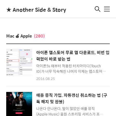
★ Another Side & Story
메
뉴
Mac 🍎 Apple
(280)
아이폰 앱스토어 무료 앱 다운로드, 비번 입
력없이 바로 받는 법
아이폰5s 때부터 적용된 터치아이디(Touch
ID)가 너무 익숙해진 나머지 이제는 앱스토어에
서 앱을 다운받을 때 지문인식을 기본으로 사용
2016.08.25
할 때가 많습니다. 앱스토어는 때때로 무료 앱
행사를 많이 해서 무료 앱을 다운로드 받을 때도
매번 지문으로 본인 인증을 하곤 했는데요. 어느
애플 뮤직 가입, 자동갱신 취소하는 법 (구
순간부터인가 무료 앱을 다운로드 받을 때 반복
독 해지 및 환불)
적으로 지문인식을 하는 과정이 너무 불필요하
나온다 안나온다, 말이 많았던 애플 뮤직
게 생각되더군요 ^^ iOS8.4 부터 무료 앱을 설
(Apple Music) 음원 스트리밍 서비스가 조용
치할 때는 비번을 치지 않아도 되도록 되어있는