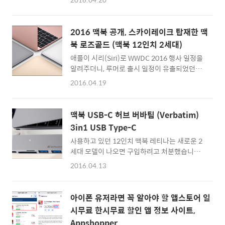
(블랙) 재고가 없더군요. 그래서 어쩔 수 없이 요
영된 영상의 흔들림 까지 됩니다. 유튜브의 동영
즘 가장 핫하다는 로즈골드(핑크 Rose Gold)
상 흔들림 보정 기술 DNA가 사용되었나 보네
를 구입하게 되었습니다. 개봉기를 작성하기 전
요. Motion Stills (아이폰 라이브포토 gif로 만
2016 맥북 공개, 스카이레이크 탑재한 맥
에 미리 '아이폰SE를 구입하기 전 알아두면 좋
들기) :..
북 로즈골드 (맥북 12인치 2세대)
은 점'이라는 포스팅을 하려고 계획해두었는데
애플이 시리(Siri)로 WWDC 2016 행사 일정을
요. 너무 바쁜 나머지 그 글은 주말쯤으로 미루
알려주더니, 루머로 출시 일정이 유출되었던
기로 하고, 먼저 어제 받아 언박싱한 아이폰SE
2016년형 early 맥북 레티나 2세대 모델을 깜
개봉사진들을 공개해봅니다. 아이폰 SE 로즈골
2016.04.19
짝스럽게 발표하는군요.지난 2015년 3월, 뉴
드 64GB 홍콩판 Unboxing 쓸데없이 박스 사
맥북(new macbook)으로 불리며 발표되었던
진은 그만 올리고 바로 열어보면... 짠... 익숙한
초경량 노트북 맥북 12인치 레티나는 단 한개의
모양이죠. 아이폰5s와 거의 동일한 디자인, 그
맥북 USB-C 허브 버바팀 (Verbatim)
USB-C 포트를 탑재한 노트북입니다. 처음으로
러나 다른 컬러인 아이폰SE 로즈골드가 들어있
3in1 USB Type-C
12인치 모델에 레티나 디스플레이가 들어가기
습니..
사용하고 있던 12인치 맥북 레티나는 새로운 2
도 했고, 맥북에어의 휴대성을 대체하는 제품으
세대 모델이 나오면 구입하려고 처분했습니다
로 큰 관심을 받았죠. 저도 2세대 맥북이 공개되
만, 12인치 맥북 레티나 제품에 어울리는 추천
면 다시 한번 구입해볼까 생각을 하고 있었습니
2016.04.13
할만한 USB-C 허브를 드디어 발견한 것 같아
다.원래는 어제 막 일정이 공개된 WWDC 2016
간단하게 소개해봅니다. 가격대는 조금 높은 편
행사에서 새로운 디자인의 맥북프로 제품과 함
이지만 버바팀 USB Type-C 허브가 가장 괜찮
께 공개될 지도 모른다는 이야기가 있었는데, 아
아이폰 유저라면 꼭 알아야 할 앱스토어 일
아보이더군요. 버바팀(Verbatim)은 지금 사용
무래도 'early 2016'이라는 꼬리표를 ..
시무료 한시무료 할인 앱 정보 사이트,
하고 있는 라이트닝 케이블 중에서 가장 내구성
Appshopper