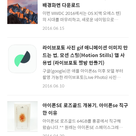
때 길다란 창이 뜰 때가 있습니다. 이따끔 타이
배경화면 다운로드
핑을 해보면 여기에 한글입력이 되기도 하죠. 바
이번 WWDC 2016에서는 OS X(맥 오에스 텐)
로 아래와 같은 현상입니다. ▲ 길다란 줄 같은
의 시대를 마무리하고, 새로운 네이밍으로
창이 떳다? 이게 대체 무슨 창이지? 하고 마우스
macOS Sierra(맥 오에스 시에라)가 공개되었
를 가져다 대어 보면 크기조절도 되는데... 없애
2016.06.15
습니다. 새로운 기능들을 써보고 싶은 마음은 있
는 방법을 몰라서 당황스러울 때가 있습니다. 다
지만 안정성 때문에 굳이 베타 테스팅을 하지 않
른 창 위에 떠있어서 당혹감은 배가 되죠. 위기
고 정식 버전을 기다리시는 분들이 많으실 것 같
대처 능력이 좋으신 분들이라면 아마 ESC키를
라이브포토 사진 gif 애니메이션 이미지 만
은데요. 그래서 전 이맘때쯤이면 항상 새롭게 공
눌러보셨을 겁니다. ^^ 그럼 금방 없어지긴 합
드는 법, 모션 스틸(Motion Stills) 앱 사
개된 월페이퍼(배경화면)을 구해서 사용하곤 합
니..
용법 (라이브포토 짤방 만들기)
니다. 베타버전의 OS를 쓰지 않아도 바탕화면
을 새단장 하는 것 만으로 최신버전을 사용하는
구글(google)은 애플 아이폰6s 이후 모델 부터
것 같은 착각(?) 새로운 기분을 낼 수 있으니까
촬영 가능한 라이브포토(Live Photo) 사진을
요. 맥 OS 시에라 배경화면 (macOS Sierra)
gif 애니메이션 사진으로 추출해주는 모션 스틸
2016.06.10
Wallpaper :: macOS 시에라 바탕화면 다운로
(Motion Stills) 앱을 공개했습니다. 구글이 만
드 바로가기 :: macOS Sierra 4K용 배경화면
든 앱 치고는 앱 UI가 직관적이지 못하고 조금
이미지는 이곳, 그리고 이곳..
어수선(?)한 느낌이지만, 라이브포토로 촬영한
아이폰SE 로즈골드 개봉기, 아이폰se 직구
움직이는 사진 및 동영상을 연결해 짧은 영상 편
한 이유
집을 할 수 있고, gif 애니메이션 이미지로 변환
아이폰SE 로즈골드 64GB를 홍콩에서 직구해
이 가능한 유용한 앱입니다. Motion Stills (모
왔습니다.^^ 원래는 아이폰SE 스페이스그레이
션 스틸) 앱을 사용해본 후기를 간단하게 정리
(블랙) 모델을 구입하려고 했는데, 홍콩에 스그
해봅니다. 신기하게도 동영상(.mov)파일로 촬
2016.04.20