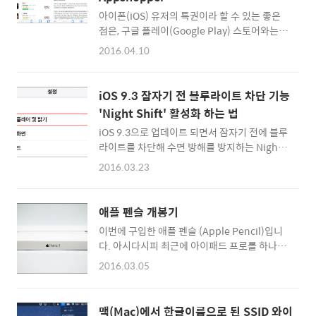
이 뛰어나기에 다른 분들에게 추천하기도 했던
브랜드입니다. 여러가지 IT관련 악세사리를 제
아이폰(iOS) 유저의 특권이라 할 수 있는 좋은
조하고 있는 업체죠. Verbatim 3in1 USB
점은, 구글 플레이(Google Play) 스토어와는
Type-C Charging Hug (버바팀 USB-C 허브)
달리 앱스토어에서는 간혹 정말 좋은 유료 앱들
2016.04.10
12인치 맥북의 확장성을 어느정도 해결해주는
이 이벤트나 프로모션을 통해 한정된 기간동안
버바팀 USB-C 허브 메모리 리더기 ©
'무료'로 풀리는 일이 잦다는 것입니다. 저 또한
Verbatim 먼저 제품 구성을 살펴보면 USB..
제가 필요한 앱들을 생기면 바로 구입하기도 하
iOS 9.3 잠자기 전 블루라이트 차단 기능
지만, 당장 필요한 앱이 아니라면 할인 및 무료
'Night Shift' 활성화 하는 법
행사를 기다렸다가 다운로드 받아 활용하는 편
iOS 9.3으로 업데이트 되면서 잠자기 전에 블루
인데요. 이러한 정보가 가장 빠르고 정확하게 올
라이트를 차단해 수면 방해를 방지하는 Night
라오는 Appshopper(앱 쇼퍼) 사이트를 소개
Shift (나이프 시프트) 기능이 추가되었습니다.
합니다. 아이폰 사파리 브라우저에 북마크 해두
2016.03.23
간단하게 기본 세팅을 해두면 오후 10시 이후에
면 시간 날 때 체크하고 일시무료로 전환된 앱들
아이폰이 화면이 자동으로 스크린의 색 온도를
을 확인 후 받아둘 수 있습니다. iOS 앱스토어
조절해 파란 블루라이트를 감소시켜주는 것인
한시무료, 일시무료 정보 업데이트 사이트,
애플 펜슬 개봉기
데요. 잠자기 전 스마트폰으로 웹서핑과 모바일
Appshopper ▲ 인기 스마트폰 게임, 컷 더 ..
이번에 구입한 애플 펜슬 (Apple Pencil)입니
게임을 하는 저에게 꼭 필요한 기능인 것 같습니
다. 아시다시피 최근에 아이패드 프로를 하나 영
다. Night Shift(나이트 시프트) 옵션을 키는 방
입하게되었는데... 아이패드 프로를 애플 펜슬
법은 간단합니다. iOS 9.3에서 추가된 Night
2016.03.05
없이 쓰려고 하니 무언가 손해를 보는 기분이더
Shift(나이트 쉬프트) 블루라이트 차단 기능 활
군요 ^^ 그래서 거금 13만원을 투자하여 공홈에
성화 하기 ▲ 설정 - > '디스플레이 및 밝기' 메
서 구입했습니다. 배송은 약 3일 정도 걸렸네요.
뉴를 선택! '설정' 앱을 실행 시킨 뒤 조금 내려
맥(Mac)에서 한글이름으로 된 SSID 와이