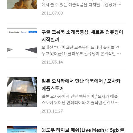
에서 볼 수 있는 예술작품을 디지털로 감상해 볼
바로 윈도우7 ISO파일을 선택하여 부팅가능한
수 있는 서비스인데 미술에 관심이 많으신 분들
USB, 또는 DVD로 만들 수 있습니다. ^^ 준비물
2011.07.03
이라면 꼭 관심을 가져볼 만 합니다. 구글 스트
은 4~8gb USB하나면 충분하겠네요 ^^ 점점
리트뷰 처럼 박물관을 둘러볼 수 있고, 유명작품
DVD와 같은 광학식 DISC가 클라우드 시대가
들을 엄청난 해상도로 감상할 수 있죠 ^^ 눈으로
시작됨에 따라 없어지고 있는 것 같습니다. ^^
구글 크롬북 소개동영상, 새로운 컴퓨팅이
보는 것 보다 세밀하게 확대해서 볼 수 있으니...
윈도우8은 어쩌면 DVD와 ..
시작될까...
미술작품을 디지털화 하는 구글의 기술이 놀랍
오래전부터 예고된 크롬북이 드디어 출시를 앞
기만 합니다. (140억 필셀까지 확대해 볼 수 있
두고 있더군요. 클라우드 컴퓨팅이 본격적인 시
다고 하는 군요 ^^) - 피렌체 우피치 박물관에서
발점이 될 수도 있다는 생각과 함께 한국에서는
볼 수 있는 '비너스의 탄생' -
2011.05.14
그리 큰 반향을 못 일으킬 수 있다는 생각이 교
http://www.googleartproject.com/museums/uff
차되고 있습니다. 크롬북은 참 매력적인 요소를
birth-of-venus 구글 아트프로젝트로 둘러볼
가지고 있습니다. 부팅이 8초밖에 걸리지 않고,
수 있는 곳들은 이탈리아에 있는 우피치 미술관,
일본 오사카에서 만난 맥북에어 / 오사카
WiFi, 3G, 그리고 구글의 크롬브라우져로 웹을
뉴욕의 M..
애플스토어
사용할 수 있다는 것이죠. Nothing but the
일본 오사카에서 만난 맥북에어 / 오사카 애플
Web이라는 슬로건이 간결하면서도 효율적인
스토어 뛰어난 인테리어와 예술적인 감각으로
컴퓨팅을 주도한다는 인상이 풍겨져 옵니다. -
장식된 애플스토어에 다녀왔습니다. 애플스토
구글 크롬북 소개 동영상, Nothing but the
2010.11.27
어는 도심에 세워지기 때문에 랜드마크가 되기
Web - 국내에서는 조금 늦게 만나보게 되겠지
도 하는데... 아쉽게도 아직 한국에 공식적인 애
만, 넷북의 대체재로 아이패드2나 안드로이드
플 스토어가 없죠 ^^ 애플의 AS가 유독 한국에
태블릿이 인기를 끌고 있는 현 상황에서 얼마나
윈도우 라이브 메쉬(Live Mesh) : 5gb 클