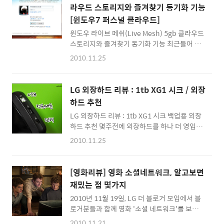
서는 많이 부족한 모습을 보여주고 있는데 만약
많은 사람들이 크롬북에 관심을 기울일지 모르
라우드 스토리지와 즐겨찾기 동기화 기능
서울에 공식 스토어가 세워지면 조금 나아질런
겠습..
[윈도우7 퍼스널 클라우드]
가 모르겠군요 ^^ 뉴욕에 있었을 때 가본 애플스
토어를 포함하면 이번이 두번째 애플스토어 방
윈도우 라이브 메쉬(Live Mesh) 5gb 클라우드
문입니다. 이곳은 얼마전 일본여행에 잠깐 들른
스토리지와 즐겨찾기 동기화 기능 최근들어 클
오사카 애플스토어 입니다. 이때는 아직 한국에
라우드 스토리지 서비스가 유행을 타고 있습니
2010.11.25
서 출시가 안되었던 맥북에어도 있어서 잠깐 구
다. 복합적인 기능을 제공해 가장 쓰기 좋은 KT
경해보고 돌아왔습니다. ^^ * 언젠가는 맥북에
의 유클라우드가 있는가 하면, 개인저장 공간으
어 하나쯤 구입해서 사용할 날이 오겠죠 ^^ :: 맥
로 활용할 수 있는 네이버의 N드라이브 등이 대
LG 외장하드 리뷰 : 1tb XG1 시크 / 외장
북에어 구입하러 바로가기 ::..
표적이라고 할 수 있겠죠 ^^ 클라우드 스토리지
하드 추천
라고 한다면 단순히 웹에 저장공간을 마련해주
LG 외장하드 리뷰 : 1tb XG1 시크 백업용 외장
어 파일을 올려두는 것도 있지만, 웹을 통해 여
하드 추천 몇주전에 외장하드를 하나 더 영입했
러대의 컴퓨터에서 같은 파일-폴더를 공유시켜
습니다. 그 동안 유럽에서 지낼때 찍어논 사진들
주는 동기화기능도 유용하게 쓰입니다. 이런 동
2010.11.25
도 산더미이고 개인적으로 관리해야 할 파일들
기화 서비스로는 dropbox가 유명한데... beta
도 늘어나고 말이죠 ^^ 집에서 사용하고 있는 외
로 진행되넌 마이크로소프트의 Mesh도 이번에
장하드를 다 모으면 한 7개쯤 되는데... ^^ (그
Live Mesh라는 이름으로 윈도우 에센셜 서비
[영화리뷰] 영화 소셜네트워크, 알고보면
이외에 용도로 사용하고 있는 외장하드를 모두
스에 포함이 되었습니다. 5gb의 용량을 무료로
재밌는 점 몇가지
합하면 12개가 넘겠네요) 모두 휴대용인 2.5인
제공하는데...
2010년 11월 19일, LG 더 블로거 모임에서 블
치 하드라... 이번에는 중요 데이터를 모두 백업
로거분들과 함께 영화 '소셜 네트워크'를 보고
해 놓을 대용량 외장하드가 필요해 1TB 3.5인
왔습니다. 저는 이미 개봉전에 한번 보게 된 영
치 외장하드를 물색했습니다. [외장하드 관련
2010.11.21