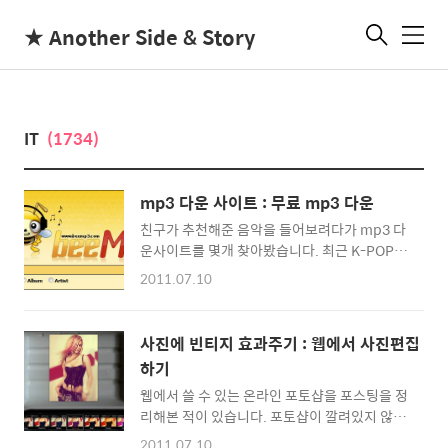
★ Another Side & Story
메
뉴
IT
(1734)
mp3 다운 사이트 : 무료 mp3 다운
친구가 추천해준 음악을 들어보려다가 mp3 다
운사이트를 몇개 찾아봤습니다. 최근 K-POP이
국제적으로 난리네요 ^^ 요즘 듣는 곡들이 대부
2011.07.10
분 팝송인데 손쉽게 검색해서 mp3를 다운받을
수 있는 사이트를 몇개 정리해봅니다. >> 1.
beemp3.com 가장 간단하게 mp3를 검색해
사진에 빈티지 효과주기 : 웹에서 사진편집
서 바로 스트리밍으로 듣거나, 다운받을 수 있는
하기
사이트입니다. 저는 Breaking Benjamin -
웹에서 쓸 수 있는 온라인 포토샵을 포스팅을 정
the Diary Of Jane이 듣고 싶어 검색을 했는데
리해본 적이 있습니다. 포토샵이 깔려있지 않은
여러개가 뜨네요 ^^ 여기서 하나를 고르면 자세
컴퓨터에서 사진을 편집할 때 유용하게 활용할
한 내용이 나오는데 여기서 오른편에 있는
2011.07.10