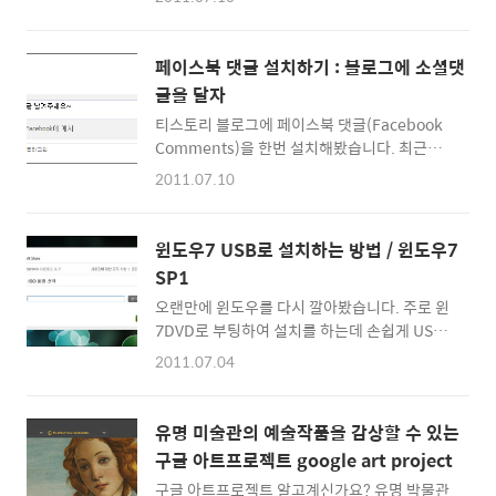
수 있죠 ^^ 온라인 포토샵, 인터넷에서 쓰는 포
Download 옆에 음악제목을 오른쪽 클릭해서
토샵을 알아보자 / 웹 이미지편집기 오늘은 손
'다른 이름으로 저장' 하면 mp3를 다운받을 수
쉽게 사진에 빈티지한 효과를 줄 수 있는 pixlr-
있습니다. 국내가요는 검색이 안되지만 해외음
페이스북 댓글 설치하기 : 블로그에 소셜댓
o-matic 서비스를 써 봤습니다. 간단한 클릭으
악은 거의 다 나올만큼 자료가 많네요...
글을 달자
로 사진에 여러가지 효과를 줄수 있는데, 웹캠으
티스토리 블로그에 페이스북 댓글(Facebook
로 사진을 찍어 사용해도 되고 jpg그림파일을
Comments)을 한번 설치해봤습니다. 최근들
올려 바로 사진을 편집할 수 있습니다. 사진에
어 트위터나 미투데이와 같은 소셜플랫폼으로
빈티지한 효과를 주기를 좋아하는 분이라면 몇
2011.07.10
댓글을 남기는 블로그들이 많아지네요 ^^ 앞으
시간이고 즐겁게 작업할 수 있겠네요 ^^ ::
로 모든 댓글들이 소셜댓글로 발전하지 않을까
pixlr-o-matic 바로가기 : 간단하게 사진을 편
싶습니다. 댓글을 남긴것이 누구인지 쉽게 알수
집하고 싶다면 pixlr express도 사용해볼만 합
윈도우7 USB로 설치하는 방법 / 윈도우7
있고, 자주 사용하는 페이스북-트위터로 로그인
니다. 사진의 색상, 밝기, 적목보정, 등..
SP1
을 해두면 편리하게 댓글을 달 수 있으니까요 ^^
오랜만에 윈도우를 다시 깔아봤습니다. 주로 윈
더 나아가서 인터넷 실명제를 추진해야했던 민
7DVD로 부팅하여 설치를 하는데 손쉽게 USB
감한 부분들도 해결이 되고, 분별없는 악플들도
로 설치할 수 있는 방법으로 해봤습니다. ISO 이
줄어들 것이라고 생각합니다. 결과적으로 글의
2011.07.04
미지파일을 다운로드하면 곧바로 마이크로소프
내용과 댓글이 서로 연결이 되어 모든 댓글이
트에서 공식적으로 지원하는 툴로 설치 USB를
Tracking이 가능하게 되겠죠 ^^ 일단 페이스북
만들 수 있더군요 ^^ - 'Windows 7 USB/DVD
댓글을 설치하기 위해서
유명 미술관의 예술작품을 감상할 수 있는
다운로드 도구', 윈도우ISO파일을 부팅가능한
http://developers.facebook.com/docs/referenc
구글 아트프로젝트 google art project
USB로 만들어주는 툴 - :: 다운로드 하기 : 사용
구글 아트프로젝트 알고계신가요? 유명 박물관
하는 방법은 간단합니다. 설치 후 실행을 시키면