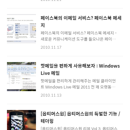
화인데, 2번 보니 더 재미있고 잘 만들어진 영화
예전글] 2010/03/30 - [Computing★IT] - 외
라는 것을 느낄 수 있더군요 ^^ 같은 감독 '데이
장하드 추천 / 외장하드 고르는 법 가격이 저렴
빗 핀처'의 영화인 '벤자민 버튼의 시간을 거꾸
하고 성능이 좋아보이는 것을 찾아보니 LG 외
페이스북의 이메일 서비스? 페이스북 메세
로 간다'는 조금 런닝타임이 길어 끝까지 관람하
장하드가 눈에 띄더군요. 다른 제..
지
기 버거웠는데... '소셜네트워크' 는 배우들의 사
페이스북의 이메일 서비스? 페이스북 메세지 -
실적인 연기와 탄탄한 플롯이 절묘하게 짝을 이
새로운 커뮤니케이션 도구를 들오나온 페이스
뤄 시간가는 줄을 몰랐습니다. ^^ >> 영화 '소셜
북 -
네트워크' 지금은 모르는 사람이 없는 세계적인
2010.11.17
http://www.facebook.com/about/messages/
소셜네트워크 사이트인 페이스북이 만들어지기
영화 '소셜네트워크'의 바람을 타고 국내에서
까지의 비화를 담은 이 영화는 편집이 정말 잘
이제는 facebook를 모르는 분들이 더 적어진
된 것 같습니다. (저는 편집상을 주고 싶더군요
핫메일을 편하게 사용해보자 : Windows
것 같습니다. 세계에서 가장 많이 사용되는 소셜
^^) 덕분에 IT에 조금만 관심이 있는 분..
Live 메일
네트워크서비스로 성장한 페이스북은 이제 이
핫메일을 편리하게 관리해주는 메일 클라이언
메일과 문자메세지를 대채할만한 새로운 메세
트 Windows Live 메일 2011 전 꽤 오랫동안
징서비스를 선보이려 하더군요 ^^ 구글은 페이
핫메일을 버리지 못하고 사용하고 있습니다. 말
스북를 격파하기 위한 Google Me라는 소셜서
2010.11.13
썽도 많고 타 이메일 서비스보다 불편하게 많지
비스를 준비하고 있다는 루머가 돌고, 그러는 와
만, 개인적인 메일은 Gmail과 네이버메일을 애
중에 Facebook에서 먼저 이메일을 대채할만
용하고, 핫메일은 회원가입이나 메일링을 받는
한 서비스가 런칭되었다는 것이 참 아이러니합
[옵티머스원] 옵티머스원의 특별한 기능 /
메일주소로 주로 사용하고 있기 때문이죠 ^^
니다. ^^ Facebook의 이러한 시도는 미리 예견
테더링
(이렇게 메일을 계정을 나눠서 사용하면 편리하
되어 있었는지도 모르겠습니다. 왜냐하면 ..
[옵티머스원] 옵티머스원 리뷰 Vol 3. 옵티머스
게 중요한 메일과 귀찮은 뉴스메일을 효과적으