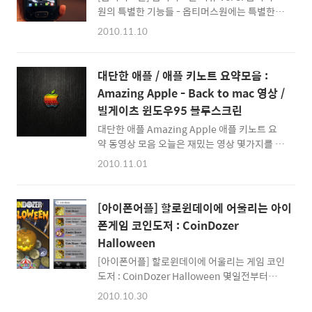
원의 특별한 기능들 - 옵티머스원에는 특별한
로 관리할 수 있습니다. ^^) 핫메일은 이상하게
기능이 있다? - 옵티머스원을 사용해본지도 1
왜 아직까지 IMAP를 지원해주지 않는지 그저
2010.11.10
달 정도되어가는 것 같습니다. ^^ 처음에 사용
의아할 뿐입니다. 스마트폰이 확산되고 있는 지
할때는 옵티머스원에서만 사용할 수 있는 스머
금 IMAP을 지원하지 않는 메일계정은 관리하기
프어플을 가지고 놀기도 하고... 아담한 크기에
정말 불편한데 말이죠. 그렇다고 무거운
대단한 애플 / 애플 키노트 요약모음 :
서 잘 돌아가는 어플들을 실행해보면서 가격대
outlook를 쓰기는 정말 싫고... 그래서 생각해
Amazing Apple - Back to mac 영상 /
비 큰 만족감을 느끼기도 했습니다. 오늘은 옵티
낸 것이 바로 Wi..
빌게이츠 윈도우95 블루스크린
머스원에 가장 편리한 기능 몇가지를 정리해볼
까 합니다. [옵티머스원 관련 예전글]
대단한 애플 Amazing Apple 애플 키노트 요
2010/10/06 - [＠모바일^Life] - 옵티머스원
약 동영상 모음 오늘은 재밌는 영상 몇가지를 소
직접 사용해 봤더니... 옵티머스원 후기
개해 볼까 합니다. 유튜브에서 이런저런 동영상
2010.11.01
2010/10/16 - [＠모바일^Life] - 옵티머스원
을 감상하다보면 항상 애플사의 CEO인 스티브
리뷰 Vol. 1: 옵티머스ONE 개봉기 / 스머프 어
잡스의 키노트 동영상을 감상하곤 하는데... 그
플 2010/10/29 - [＠모바일^Life] - ..
이유는 그의 프레젠테이션 기법은 인상적이면
[아이폰어플] 할로윈데이에 어울리는 아이
서도 재미난 이슈들이 있기 때문이죠 ^^ (최근
폰게임 코인도저 : CoinDozer
들어-특히..) 이러한 이유 덕분에 애플의 키노트
Halloween
는 IT매니아들에게 마치 하나의 쇼=퍼포먼스처
럼 여겨지는 것 같습니다. 저는 스티브잡스가 처
[아이폰어플] 할로윈데이에 어울리는 게임 코인
음 아이팟 런칭하는 예전 키노트를 찾아볼때마
도저 : CoinDozer Halloween 몇일전부터
다 정말 뛰어난 프레젠테이션기법과 제품의 열
Coin Dozer 할로윈버젼을 즐기고 있는데... 재
2010.10.30
정을 보여주고 있다는 것에 매번 감탄을 하곤 합
미가 남다르네요 ^^ 내일이면 할로윈데이(10월