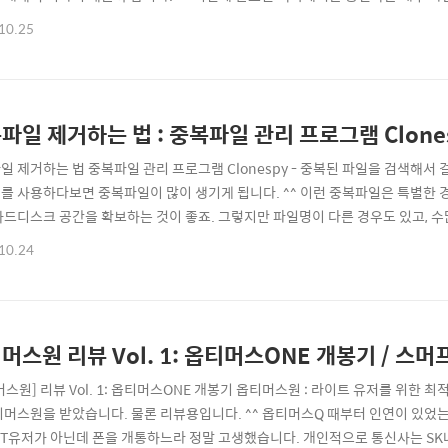
대로 이지만 내부의 부속품들이 환골탈퇴를 하다시피 바뀌었죠 ^^ 일단 첫번째로
10.25
6인치의 사이즈의 맥북이 탄생했다는 것이 가장 인상적이긴 합니다. ^^ >> 애플
잡스..
파일 제거하는 법 : 중복파일 관리 프로그램 Clone
일 제거하는 법 중복파일 관리 프로그램 Clonespy - 중복된 파일을 검색해서 걸
를 사용하다보면 중복파일이 많이 생기게 됩니다. ^^ 이런 중복파일은 특별한 
하드디스크 공간을 확보하는 것이 좋죠. 그렇지만 파일명이 다른 경우도 있고, 
아닙니다. ^^ 이런 중복파일을 정리해주는 프로그램 중 CloneSpy라는 것이 있
10.24
중복된 파일을 검색해서 정리해야 할 일이 있다면 한번 사용해보시기 바랍니다. 
:: Clone..
머스원 리뷰 Vol. 1: 옵티머스ONE 개봉기 / 스머
스원] 리뷰 Vol. 1: 옵티머스ONE 개봉기 옵티머스원 : 라이트 유저를 위한 최적
티머스원을 받았습니다. 물론 리뷰용입니다. ^^ 옵티머스Q 때부터 인연이 있었는
KT유저가 아닌데 폰을 개통하느라 정말 고생했습니다. 개인적으로 통신사는 SK나