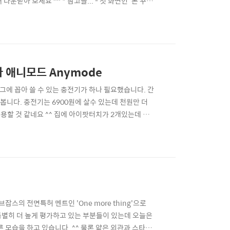
받아 보세요 ^^ * 참고글... - 첫 화면인 '폰 꾸미
정말 오랜만에 듣는 스머프송이군요... ^^) 일단 '스머프
. 배경화면은 3가지인데... 벨소리는 하나네요..
 애니모드 Anymode
그에 꼽아 쓸 수 있는 충전기가 하나 필요했습니다. 간
니다. 충전기는 6900원에 살수 있는데 천원만 더
유용할 것 같네요 ^^ 집에 아이팟터치가 2개있는데 같
 똑같네요... (1000원 인데...) 정품은 아닌 것 같
0원밖에 안하나요? ^^;;) Link // ph..
브잡스의 전면특허 멘트인 'One more thing'으로
특별히 더 높게 평가하고 있는 부분들이 있는데 오늘은
 모습을 하고 있습니다. ^^ 물론 얇은 외관과 스타일