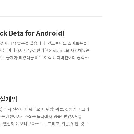
봤습니다. 더 유용한 사이트를 알고계시다면 댓글로
Beta for Android)
것이 가장 좋은것 같습니다. 안드로이드 스마트폰을
 저는 여러가지 이유로 편리한 Seesmic을 사용해왔습
젼으로 공개가 되었더군요 ^^ 아직 베타버젼이라 공식적
니다. ^^; [안드로이드용 트윗덱 베타] 트윗덱의 특
고 여러개의 계정을 한번에 관리할 수 있는 것이 장점입
 소셜게임
:) 에서 신작이 나왔네요!!! 위팜, 위룰, 갓핑거..! 그리
 좋아했어서~ 소식을 듣자마자 냉큼! 받았지만;;
! 열심히 해보려구요^^ㅋㅋ 그리고, 위룰, 위팜, 갓핑
점인것 같습니다^^ 시작하자마자 친구분들이 있으셔