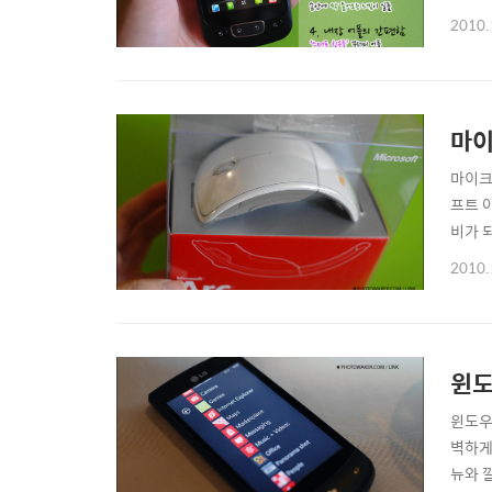
LG로
2010.
니 옵티
신..
마이
마이크
프트 
비가 
니다.
2010.
웹서핑
깊은건지
윈도
윈도우폰
벽하게
뉴와 