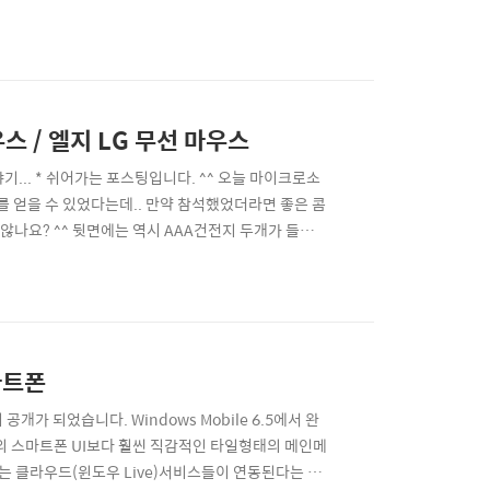
가 아닌 유저의 입장에서 글을 쓰는 것을 추구하고 있으
개봉 / Unboxing - SK, LG, KT 모든 통
스 / 엘지 LG 무선 마우스
... * 쉬어가는 포스팅입니다. ^^ 오늘 마이크로소
 얻을 수 있었다는데.. 만약 참석했었더라면 좋은 콤
 않나요? ^^ 뒷면에는 역시 AAA건전지 두개가 들어갑
이 특징입니다. 왼쪽 밑에는 Back단축키도 있어서
눌러야 할지 난감하네요) 그 동안 무선마우스와 인연이
마트폰
공개가 되었습니다. Windows Mobile 6.5에서 완
형식의 스마트폰 UI보다 훨씬 직감적인 타일형태의 메인메
 클라우드(윈도우 Live)서비스들이 연동된다는 것