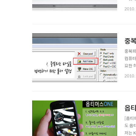
은 그
2010.
11.
스티브 
중복
중복파
컴퓨터
요한 
일이 
2010.
분도 
다. ^^ 
옵티
[옵티머
도 옵
저는 