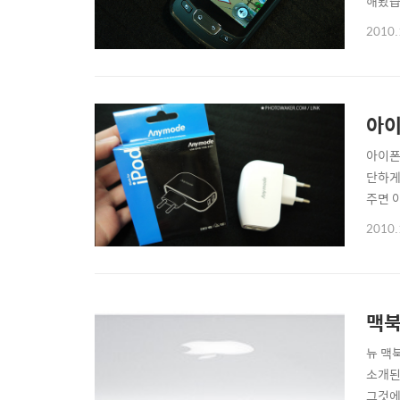
해봤습니
기' 스
2010.
친구들
아이
아이폰
단하게
주면 
이 충전
2010.
은데 두
맥북
뉴 맥북
소개된
그것에