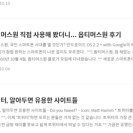
^ 이번에는 비공식 베타버젼이었던 Fennec이 아닌 파이어폭스 아이콘으로 바뀌었습니
10.10
ttp://www.mozilla.com/en-US/m/beta.html (다운로드 된 fennec.apk
머스원 직접 사용해 봤더니... 옵티머스원 후기
원, 국민 스마트폰 시대를 열 것인가? 안드로이드 OS 2.2 + with Google의 
리가 정말 원하는 스마트폰이 나온 걸지도 모르겠다.. ^^) 옵티머스원, 참 재밌
 2010년 10월 4일, 옵티머스원 블로거 모임에 다녀왔습니다. ^^ 새로운 스마
신문 헤드라인 뉴스가 되는 것을 보면 스마트폰이 얼마나 큰 관심을 받고 있는지 쉽
10.06
을 쓰지 않는 사람들은 앞으로 어떻게 하나... 라는 재밌는 상상을 해봅니다. ^^;
터, 알아두면 유용한 사이트들
 알아두면 유용한 사이트들 - Do you tweet? - icon: Matt Hamm *
 ^^; 이제 '트위터'하면 모르는 분들은 거의 없는 것 같습니다. 트위터의 가장 큰
또한 금방 재미를 못보고 쉽게 트위터에서 떠날 수 있다는 거죠 ^^ 가끔은 유명인
의 매력은 여러곳에 숨어있습니다. ^^; 혹 트위터를 시작했지만 조금 더 활용하