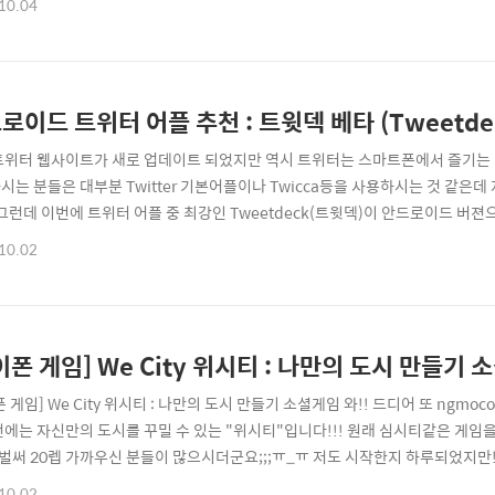
10.04
생각되는 분들을 위해서 간단하게 알아두면 좋은 트위터 관련 서비스들을 정리해
로이드 트위터 어플 추천 : 트윗덱 베타 (Tweetdeck 
트위터 웹사이트가 새로 업데이트 되었지만 역시 트위터는 스마트폰에서 즐기는 
시는 분들은 대부분 Twitter 기본어플이나 Twicca등을 사용하시는 것 같은데
 그런데 이번에 트위터 어플 중 최강인 Tweetdeck(트윗덱)이 안드로이드 버
마켓에는 등록이 되어있지 않지만 베타버젼 apk파일을 직접 설치하여 써볼 수 있습
10.02
고 할 수 있는 Column을 오른쪽 왼쪽으로 드래그해서 편리하게 사용할 수 있
^^; 지금까지..
이폰 게임] We City 위시티 : 나만의 도시 만들기
 게임] We City 위시티 : 나만의 도시 만들기 소셜게임 와!! 드디어 또 ngmoco
번에는 자신만의 도시를 꾸밀 수 있는 "위시티"입니다!!! 원래 심시티같은 게임을
.;; 벌써 20렙 가까우신 분들이 많으시더군요;;;ㅠ_ㅠ 저도 시작한지 하루되었지만!
 친구이셨던 분들이 자동으로 등록되어있어서 같이 할 수 있다는 것도 참 좋은
10.02