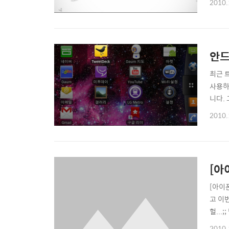
2010.
다고 
알려..
안드
최근 
사용하
니다.
으로 
2010.
징이라
니다. 
[아
[아이폰
고 이
헐..
거에서
2010.