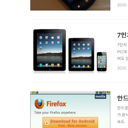
이 가장
2010.
HD의
7인
7인치
PC(
머도 
로 7
2010.
면, 
이미 
안드
안드로이
가 공
속도.