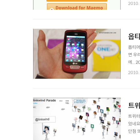
요 ^
2010.
:: h
옵티
옵티머스
면 우
에..
고, 
2010.
마트폰
트위
트위터,
었네요
단점 
트위터