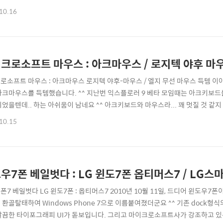
도 곧 출시가 된다고 하니 정말 기대해볼만 합니다. 리뷰를 쓸때 전 항상 리뷰어
10.16
머스원을 첫번째 스마트폰으로 계획하는 분들에게 조금이나마 도움이 되길 바랍니다. >> 
크로소프트 마우스 : 아크마우스 / 로지텍 야후 마우
로소프트 마우스 : 아크마우스 로지텍 야후-마우스 / 엘지 무선 마우스 득템 이야기
아크마우스를 득템했습니다. ^^ 지난번 익스플로러 9 베타 모임때는 아크키보드를
되었을텐데.. 하는 아쉬움이 남네요 ^^ 아크키보드와 마우스라... 꽤 멋질 것 같지
 아크마우스는 밑부분을 접어서 파우치에 넣어다니기 매우 좋게 설계되어 있는 것
10.15
할때 조금 유용하죠 ^^ (사실 누르기는 조금 힘든곳에 있는 것습니다. 어떻게 
... 야후..
우7폰 베일벗다 : LG 윈도7폰 옵티머스7 / LG스
7 베일벗다 LG 윈도7폰 : 옵티머스7 2010년 10월 11일, 드디어 윈도우7폰이 
 환골탈태하여 Windows Phone 7으로 이름붙여졌더군요 ^^ 기존 dock
깔끔한 타이포그래피 UI가 돋보입니다. 그리고 마이크로소프트사가 강조하고 있는