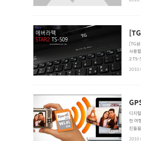
서~~
텐데요.
[T
[TG
사용할 
2 T
돌아가
2010.
시에 
GP
디지털 
한 여
진들을
자동으
2010.