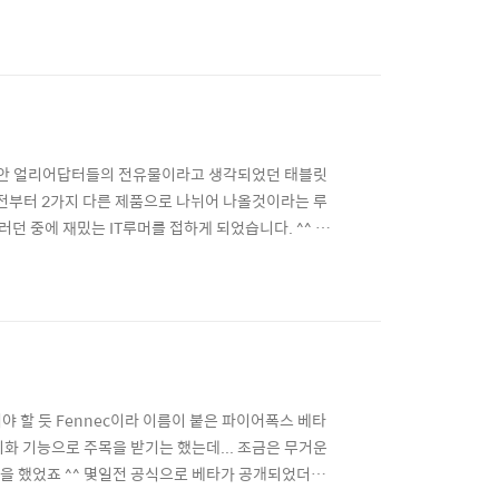
체적인 OS분위기는 우리나라에는 출시되지 않은 Zune
잘 살렸더군요 ^^ 잡지를 넘기 듯 사용할 수 있..
 동안 얼리어답터들의 전유물이라고 생각되었던 태블릿
 전부터 2가지 다른 제품으로 나뉘어 나올것이라는 루
던 중에 재밌는 IT루머를 접하게 되었습니다. ^^ 바
 10월 7일 Loopinsight에 올라온 글을 읽어보
. 9.7in 아이패드와 7인치 아이패드는 같은 시기에
다려야 할 듯 Fennec이라 이름이 붙은 파이어폭스 베타
동기화 기능으로 주목을 받기는 했는데... 조금은 무거운
각을 했었죠 ^^ 몇일전 공식으로 베타가 공개되었더군