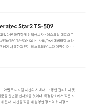
시티 이전의 게임들을 해보셨던 분들은 대충 감이 오실
atec Star2 TS-509
북을 찾고있다면 과감하게 선택해보자 - 데스크탑 대용으로
RATEC TS-509.K61-L6NK/R64 에버라텍 스타
3년 넘게 사용하고 있는 데스크탑PC보다 게임이 더 잘
 i5프로세서)를 탑재하고 있는 만큼, 다양한 작업을 동
로 사용할 노트북을 찾는 분들에게 유용한 노트북..
.] 그야말로 디지털 사진의 시대다. 그 동안 관리하지 못
질문을 한번쯤 던져봤을 것이다. 특정장소에서 찍은 사
게 된다. 사진을 찍을 때 촬영한 장소의 위치정보가
고 있을 디지털카메라에 새로운 기능이 탑재되면서 디