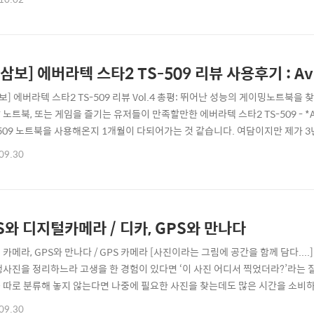
 기분좋았어요^^ㅋ 위시티를 처음 시작하면~ 대략 이런 모습입니다 ^^ㅋㅋ 위
.
G삼보] 에버라텍 스타2 TS-509 리뷰 사용후기 : Aver
삼보] 에버라텍 스타2 TS-509 리뷰 Vol.4 총평: 뛰어난 성능의 게이밍노트
노트북, 또는 게임을 즐기는 유저들이 만족할만한 에버라텍 스타2 TS-509 - *AVE
S-509 노트북을 사용해온지 1개월이 다되어가는 것 같습니다. 여담이지만 제가 
서 한동한 하지 못했던 게임을 다 돌려봤네요 ^^; i7프로세서, (모델기종에 따라
09.30
해야하는 멀티태스킹에 강하고, 처리속도 또한 빠르기 때문에 데스크탑 PC대용으
S와 디지털카메라 / 디카, GPS와 만나다
카메라, GPS와 만나다 / GPS 카메라 [사진이라는 그림에 공간을 함께 담다...
행사진을 정리하느라 고생을 한 경험이 있다면 ‘이 사진 어디서 찍었더라?’라는 
 따로 분류해 놓지 않는다면 나중에 필요한 사진을 찾는데도 많은 시간을 소비하
로 기록된다면 어떨까? >> 전파기술과 디지털 컨버젼스 누구나 하나쯤은 가지
09.30