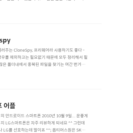
 기존 애플 노트북의 금기를 깨트렸다고 할 수 있는
의 넷북인가? 그렇지 않은가? 많은 분들이 아시다시피
spy
러주는 CloneSpy, 프리웨어라 사용하기도 좋다 -
경우를 제외하고는 필요없기 때문에 모두 정리해서 필
수많은 폴더내에서 중복된 파일을 찾기는 여간 번거로운
는데 제가 사용해본 결과 가장 효과적이더군요 ^^ 여러
^^ 영어로 되어있지만 사용법은 비교적 쉬운 편입니
프 어플
의 안드로이드 스마트폰 2010년 10월 9일... 운좋게
지 LG스마트폰은 자주 리뷰하게 되네요 ^^ 그런데
 LG를 선호하는데 말이죠 ^^; 옵티머스원은 SK와