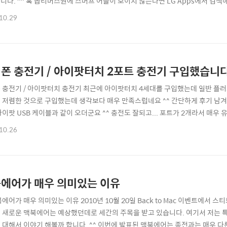
다. ^^ 혹 옵티머스원에 스머프 어플이 보이지 않는다면 LG Apps에서 검색해 다운
머프 배경화면 3가지를 고를 수 있고, 벨소리도 설정할 수 있다... - (벨소리... 
10.29
' 어플을 실행시키면 옵티머스원을 꾸밀수 있는 배경화면과 벨소리가 들어있습니다
폰 충전기 / 아이팟터치 2포트 충전기 구입했습니다
 충전기 / 아이팟터치 충전기 최근에 아이팟터치 4세대를 구입했는데 일반 플러
 저렴한 것으로 구입했는데 생각보다 매우 만족스럽네요 ^^ 간단하게 후기 남겨봅
아이팟 USB 케이블과 같이 오더군요 ^^ 충전도 잘되고... 포트가 2개라서 매우 
할 때 사용해 볼까 합니다. ^^ 같이 주문한 케이블도 어떻게 애플 정품 케이블과 완전
10.26
 개를 놓고 비교해봐도 구분을 할 수가 없어서...^^; (원래 아이팟터치용 케이블이 100
에어가 매우 의미있는 이유
에어가 매우 의미있는 이유 2010년 10월 20일 Back to Mac 이벤트에서 스티
 새로운 맥북에어는 예상했던데로 세간의 주목을 받고 있습니다. 여기서 저는 
 대해서 이야기 해볼까 합니다. ^^ 이번에 발표된 맥북에어는 종전과는 매우 다른